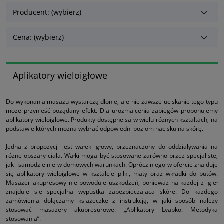
Producent: (wybierz)
Cena: (wybierz)
Aplikatory wieloigłowe
Do wykonania masażu wystarczą dłonie, ale nie zawsze uciskanie tego typu
może przynieść pożądany efekt. Dla urozmaicenia zabiegów proponujemy
aplikatory wieloigłowe. Produkty dostępne są w wielu różnych kształtach, na
podstawie których można wybrać odpowiedni poziom nacisku na skórę.
Jedną z propozycji jest wałek igłowy, przeznaczony do oddziaływania na
różne obszary ciała. Wałki mogą być stosowane zarówno przez specjalistę,
jak i samodzielnie w domowych warunkach. Oprócz niego w ofercie znajduje
się aplikatory wieloigłowe w kształcie piłki, maty oraz wkładki do butów.
Masażer akupresowy nie powoduje uszkodzeń, ponieważ na każdej z igieł
znajduje się specjalna wypustka zabezpieczająca skórę. Do każdego
zamówienia dołączamy książeczkę z instrukcją, w jaki sposób należy
stosować masażery akupresurowe: „Aplikatory Lyapko. Metodyka
stosowania”.