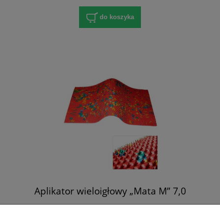
do koszyka
Aplikator wieloigłowy „Mata M” 7,0
410,00 zł