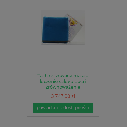
Tachionizowana mata –
leczenie całego ciała i
zrównoważenie
energetyczne 8 godzin na
3 747,00 zł
dobę
powiadom o dostępności