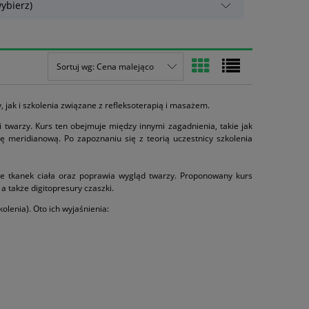
ybierz)
Sortuj wg:
Cena malejąco
, jak i szkolenia związane z refleksoterapią i masażem.
i twarzy. Kurs ten obejmuje między innymi zagadnienia, takie jak
ę meridianową. Po zapoznaniu się z teorią uczestnicy szkolenia
nie tkanek ciała oraz poprawia wygląd twarzy. Proponowany kurs
 także digitopresury czaszki.
olenia). Oto ich wyjaśnienia: