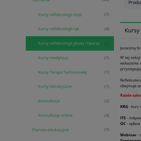
Produ
Kursy refleksologii stóp
(7)
Kursy refleksologii rąk
(4)
Kursy 
Kursy refleksologii głowy i twarzy
(2)
Jesteśmy fi
W tej sekcj
Kursy medytacji
(1)
wskazania o
przystępują
Kursy Terapii Tachionowej
(1)
Refleksoter
obejmuje ta
Kursy tematyczne
(1)
Każde szko
Konsultacje
(2)
KRG
- kurs r
Konsultacje online
(4)
ITS
- indywi
OC
- opłata
Plansze edukacyjne
(7)
Webinar
- 
Stacjonarn