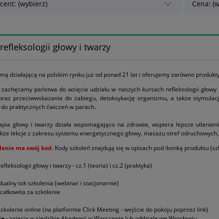
cent: (wybierz)
Cena: (w
refleksologii głowy i twarzy
rmą działającą na polskim rynku już od ponad 21 lat i oferujemy zarówno produkty
i zachęcamy państwa do wzięcia udziału w naszych kursach refleksologii głowy 
raz przeciwwskazania do zabiegu, detoksykację organizmu, a także stymulacj
 do praktycznych ćwiczeń w parach.
apia głowy i twarzy działa wspomagająco na zdrowie, wspiera lepsze utlenie
kże lekcje z zakresu systemu energetycznego głowy, masażu stref odruchowych, a
lenie ma swój kod
. Kody szkoleń znajdują się w opisach pod ikonką produktu (szk
efleksologii głowy i twarzy - cz.1 (teoria) i cz.2 (praktyka)
dualny tok szkolenia (webinar i stacjonarnie)
 całkowita za szkolenie
szkolenie online (na platformie Click Meeting - wejście do pokoju poprzez link)
ie
- zajęcia w siedzibie Akademii w Warszawie lub oddziale we Wrocławiu