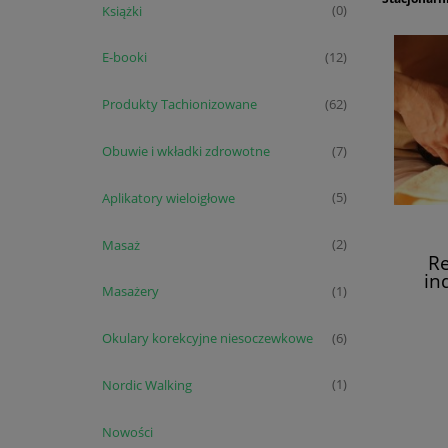
Książki
(0)
E-booki
(12)
Produkty Tachionizowane
(62)
Obuwie i wkładki zdrowotne
(7)
Aplikatory wieloigłowe
(5)
Masaż
(2)
Re
in
Masażery
(1)
Okulary korekcyjne niesoczewkowe
(6)
Nordic Walking
(1)
Nowości