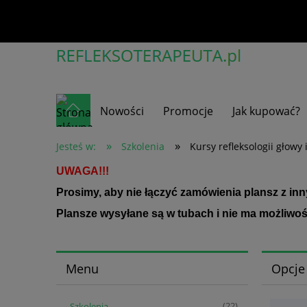
Nowości
Promocje
Jak kupować?
»
»
Jesteś w:
Szkolenia
Kursy refleksologii głowy 
UWAGA!!!
Prosimy, aby nie łączyć zamówienia plansz z in
Plansze wysyłane są w tubach i nie ma możliwoś
Menu
Opcje
Szkolenia
(22)