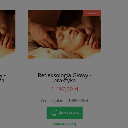
promocja
y -
Refleksologia Głowy -
ta
praktyka
1 497,00 zł
1 899,00 zł
Cena regularna:
do koszyka
zobacz więcej