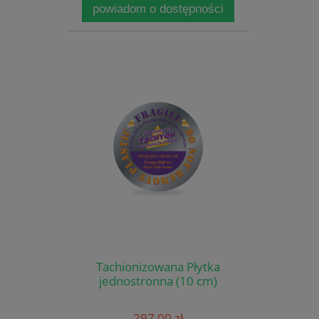
powiadom o dostępności
Tachionizowana Płytka
jednostronna (10 cm)
297,00 zł