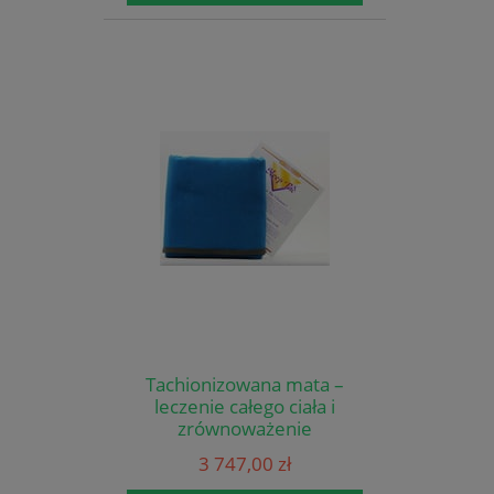
Tachionizowana mata –
leczenie całego ciała i
zrównoważenie
energetyczne 8 godzin na
3 747,00 zł
dobę