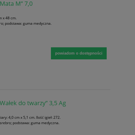
„Mata M” 7,0
m x 48 cm.
rebro; podstawa: guma medyczna.
powiadom o dostępności
„Wałek do twarzy” 3,5 Ag
y: 4,0 cm x 5,1 cm. Ilość igieł: 272.
nk, srebro; podstawa: guma medyczna.