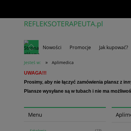
Nowości
Promocje
Jak kupować?
»
Jesteś w:
Aplimedica
UWAGA!!!
Prosimy, aby nie łączyć zamówienia plansz z in
Plansze wysyłane są w tubach i nie ma możliwoś
Menu
Aplim
Szkolenia
(23)