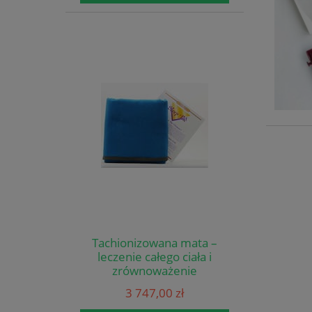
Tachionizowana mata –
leczenie całego ciała i
zrównoważenie
energetyczne 8 godzin na
3 747,00 zł
dobę