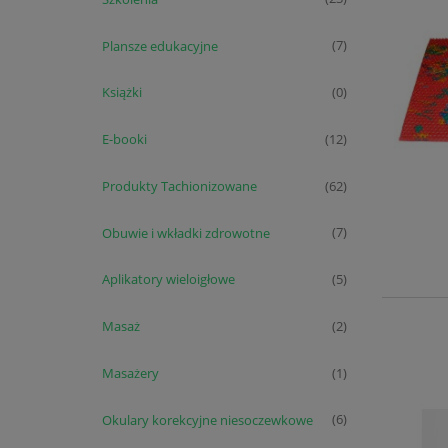
Plansze edukacyjne
(7)
Książki
(0)
E-booki
(12)
Produkty Tachionizowane
(62)
Obuwie i wkładki zdrowotne
(7)
Aplikatory wieloigłowe
(5)
Masaż
(2)
Masażery
(1)
Okulary korekcyjne niesoczewkowe
(6)